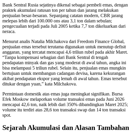
Bank Sentral Rusia sejatinya dikenal sebagai pembeli emas, dengan
praktek akumulasi ratusan ton per tahun dan jarang melakukan
penjualan besar-besaran. Sepanjang catatan modern, CBR jarang
melepas lebih dari 100.000 ons atau 3,1 ton dalam sebulan;
pengecualian terjadi pada Juli 2005 ketika 7,7 ton dikeluarkan dari
neraca.
Menurut analis Natalia Milchakova dari Freedom Finance Global,
penjualan emas tersebut terutama digunakan untuk menutup defisit
anggaran, yang tercatat mencapai 4,6 triliun rubel pada akhir Maret.
“Tanpa kompensasi sebagian dari Bank Sentral di tengah
pendapatan minyak dan gas yang moderat di awal tahun, angka ini
bisa melampaui 5 triliun rubel. Selain itu, penjualan emas mungkin
bertujuan untuk membangun cadangan devisa, karena kekurangan
akibat pendapatan ekspor yang lemah di awal tahun. Emas tersebut
ditukar dengan yuan,” kata Milchakova.
Permintaan domestik atas emas juga meningkat signifikan. Bursa
Efek Moskow melaporkan volume transaksi emas pada Juni 2026
mencapai 42,6 ton, naik lebih dari 350% dibandingkan Maret 2025;
volume itu terdiri atas 28,6 ton transaksi swap dan 14 ton transaksi
spot.
Sejarah Akumulasi dan Alasan Tambahan