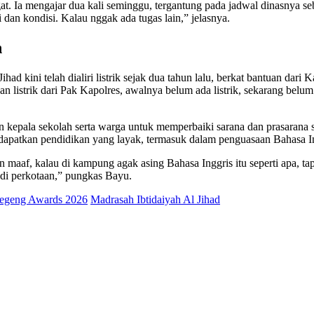
 Ia mengajar dua kali seminggu, tergantung pada jadwal dinasnya seba
i dan kondisi. Kalau nggak ada tugas lain,” jelasnya.
n
ad kini telah dialiri listrik sejak dua tahun lalu, berkat bantuan da
an listrik dari Pak Kapolres, awalnya belum ada listrik, sekarang b
 kepala sekolah serta warga untuk memperbaiki sarana dan prasarana se
patkan pendidikan yang layak, termasuk dalam penguasaan Bahasa Inggr
aaf, kalau di kampung agak asing Bahasa Inggris itu seperti apa, tap
n di perkotaan,” pungkas Bayu.
egeng Awards 2026
Madrasah Ibtidaiyah Al Jihad