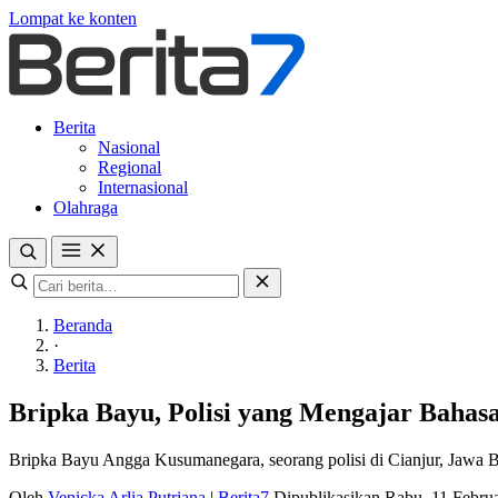
Lompat ke konten
Berita
Nasional
Regional
Internasional
Olahraga
Beranda
·
Berita
Bripka Bayu, Polisi yang Mengajar Bahasa
Bripka Bayu Angga Kusumanegara, seorang polisi di Cianjur, Jawa Bara
Oleh
Venicka Arlia Putriana
|
Berita7
Dipublikasikan Rabu, 11 Febru