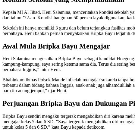
Kepala MI Al Jihad, Heni Salamina, menceritakan kondisi sekolah yan
dari tahun ’72-an. Kondisi bangunan 50 persen layak digunakan, kad
Sekolah ini hanya memiliki 3 guru dan belum terjangkau fasilitas mob
berbahaya. Heni bahkan pernah menyaksikan Bripka Bayu terjatuh d
Awal Mula Bripka Bayu Mengajar
Heni Salamina mengusulkan Bripka Bayu sebagai kandidat Hoegeng A
kampung-kampung, saya sering ketemu sama dia. Terus dia sering be
berbahasa Inggris,” tutur Heni.
Bhabinkamtibmas Polsek Mande ini telah mengajar sukarela tanpa h
terbantu dalam bidang bahasa Inggris, anak-anak juga alhamdulillah
baru itu acung jempol,” ujar Heni.
Perjuangan Bripka Bayu dan Dukungan Pi
Bripka Bayu sendiri mengaku tergerak mengabdikan diri karena meli
mengajar kelas 5 dan 6 SD. “Saya tergerak mengabdikan diri mengajar 
untuk kelas 5 dan 6 SD,” kata Bayu kepada detikcom.