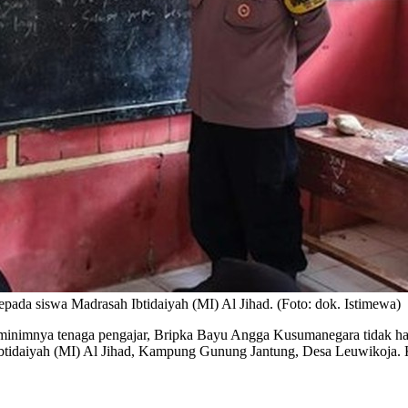
da siswa Madrasah Ibtidaiyah (MI) Al Jihad. (Foto: dok. Istimewa)
n minimnya tenaga pengajar, Bripka Bayu Angga Kusumanegara tidak han
 Ibtidaiyah (MI) Al Jihad, Kampung Gunung Jantung, Desa Leuwikoja. 