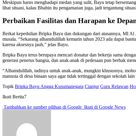
Meskipun harus menghadapi medan yang sulit, Bayu tetap bersemangat.
lihat situasi, kalau Bhabin itu pengamanan juga, jadi tergantung situas
Perbaikan Fasilitas dan Harapan ke Depa
Berkat kepedulian Bripka Bayu dan dukungan dari atasannya, MI Al Jih
musala. “Sekarang alhamdulillah kemarin tahun 2023 ada dapat bantu
karena aksesnya jauh,” jelas Bayu.
Bripka Bayu terus berupaya mencari donatur dan bekerja sama dengan
generasi penerus bangsa, dan anak-anak di pedesaan pun berhak menda
“Alhamdulillah, tadinya untuk anak-anak, mungkin khususnya, mohon m
manusia di desa binaan saya agar tidak tertinggal dengan sekolah lai
Topik
Bripka Bayu Angga Kusumanegara
Cianjur
Guru Relawan
Ho
Ikuti Berita7
Tambahkan ke sumber pilihan di Google
Ikuti di Google News