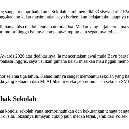
g sangat memprihatinkan. “Sekolah kami memiliki 33 siswa dari 2 RW, 
ang-kadang kalau musim hujan saya berhentikan belajar takut atapnya
il, hanya bisa dilalui kendaraan roda dua. Medan yang terjal, terutama
ari motor hingga bajunya compang-camping dan sepatunya robek.
wards 2026 atas dedikasinya. Ia menceritakan awal mula Bayu berga
rbahasa Inggris, saya usulkan gimana kalau misalkan mau nggak memb
onor selama tiga tahun. Kehadirannya sangat membantu sekolah yang 
 ada yang keluaran dari MI Al Jihad mereka jadi nomor 1 di sekolah SM
hak Sekolah
hat kondisi sekolah yang memprihatinkan dan kekurangan tenaga pengaj
di situ, lokasinya lumayan cukup jauh medan terjal, jarak dari Polsek