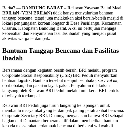
Berita7
—
BANDUNG BARAT
– Relawan Yayasan Baitul Maal
BRILiaN (YBM BRILiaN) tidak hanya menyalurkan bantuan
tanggap bencana, tetapi juga melakukan aksi bersih-bersih masjid di
lokasi pengungsian korban longsor di Desa Pasirlangu, Kecamatan
Cisarua, Kabupaten Bandung Barat. Aksi ini bertujuan menjaga
kebersihan dan kenyamanan fasilitas ibadah yang menjadi pusat
aktivitas warga terdampak.
Bantuan Tanggap Bencana dan Fasilitas
Ibadah
Bersamaan dengan kegiatan bersih-bersih, BRI melalui program
Corporate Social Responsibility (CSR) BRI Peduli menyalurkan
bantuan logistik. Bantuan tersebut meliputi sembako,
survival kit
,
obat-obatan, dan pakaian layak pakai. Penyaluran dilakukan
langsung oleh Relawan BRI Peduli melalui unit kerja BRI terdekat
di wilayah terdampak.
Relawan BRI Peduli juga turun langsung ke lapangan untuk
membantu masyarakat yang terdampak paling parah akibat bencana.
Corporate Secretary BRI, Dhanny, menyatakan bahwa BRI sebagai
bagian dari Danantara berperan aktif dalam memberikan bantuan
kepada masyarakat terdampak bencana di berbagai wilayah di