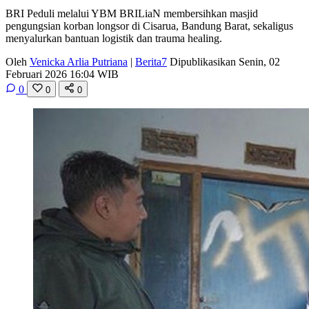
BRI Peduli melalui YBM BRILiaN membersihkan masjid
pengungsian korban longsor di Cisarua, Bandung Barat, sekaligus
menyalurkan bantuan logistik dan trauma healing.
Oleh
Venicka Arlia Putriana
|
Berita7
Dipublikasikan Senin, 02
Februari 2026 16:04 WIB
0
0
0