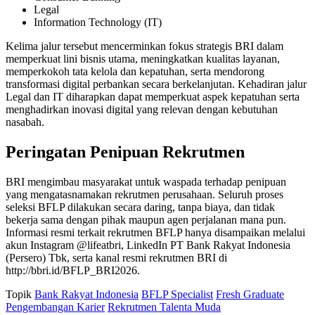
Legal
Information Technology (IT)
Kelima jalur tersebut mencerminkan fokus strategis BRI dalam
memperkuat lini bisnis utama, meningkatkan kualitas layanan,
memperkokoh tata kelola dan kepatuhan, serta mendorong
transformasi digital perbankan secara berkelanjutan. Kehadiran jalur
Legal dan IT diharapkan dapat memperkuat aspek kepatuhan serta
menghadirkan inovasi digital yang relevan dengan kebutuhan
nasabah.
Peringatan Penipuan Rekrutmen
BRI mengimbau masyarakat untuk waspada terhadap penipuan
yang mengatasnamakan rekrutmen perusahaan. Seluruh proses
seleksi BFLP dilakukan secara daring, tanpa biaya, dan tidak
bekerja sama dengan pihak maupun agen perjalanan mana pun.
Informasi resmi terkait rekrutmen BFLP hanya disampaikan melalui
akun Instagram @lifeatbri, LinkedIn PT Bank Rakyat Indonesia
(Persero) Tbk, serta kanal resmi rekrutmen BRI di
http://bbri.id/BFLP_BRI2026.
Topik
Bank Rakyat Indonesia
BFLP Specialist
Fresh Graduate
Pengembangan Karier
Rekrutmen Talenta Muda