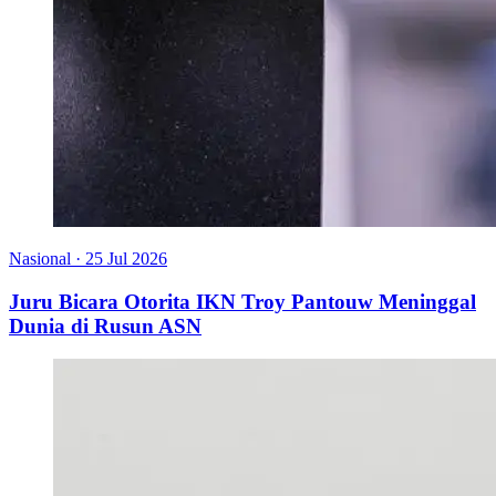
Nasional
·
25 Jul 2026
Juru Bicara Otorita IKN Troy Pantouw Meninggal
Dunia di Rusun ASN