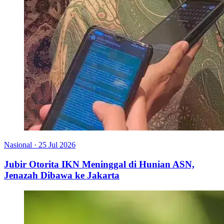
Nasional
·
25 Jul 2026
Jubir Otorita IKN Meninggal di Hunian ASN,
Jenazah Dibawa ke Jakarta