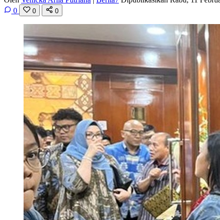
0
0
0