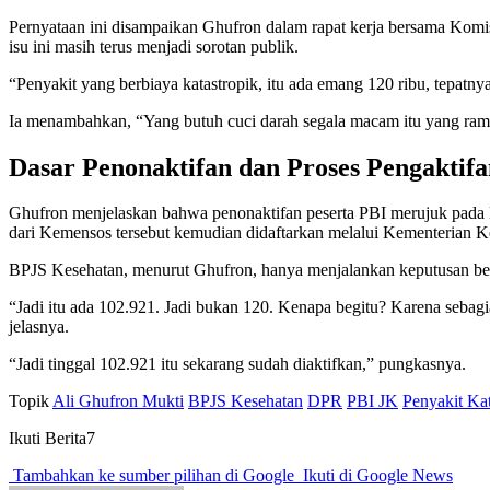
Pernyataan ini disampaikan Ghufron dalam rapat kerja bersama Komi
isu ini masih terus menjadi sorotan publik.
“Penyakit yang berbiaya katastropik, itu ada emang 120 ribu, tepatn
Ia menambahkan, “Yang butuh cuci darah segala macam itu yang ramai 
Dasar Penonaktifan dan Proses Pengaktif
Ghufron menjelaskan bahwa penonaktifan peserta PBI merujuk pada 
dari Kemensos tersebut kemudian didaftarkan melalui Kementerian 
BPJS Kesehatan, menurut Ghufron, hanya menjalankan keputusan berd
“Jadi itu ada 102.921. Jadi bukan 120. Kenapa begitu? Karena sebagia
jelasnya.
“Jadi tinggal 102.921 itu sekarang sudah diaktifkan,” pungkasnya.
Topik
Ali Ghufron Mukti
BPJS Kesehatan
DPR
PBI JK
Penyakit Kat
Ikuti Berita7
Tambahkan ke sumber pilihan di Google
Ikuti di Google News