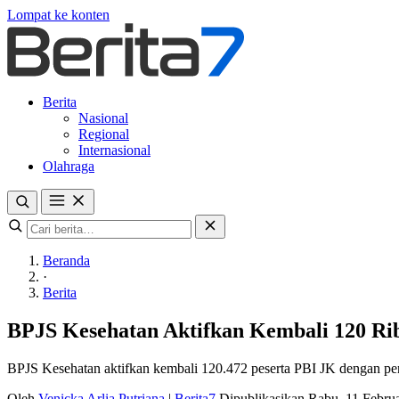
Lompat ke konten
Berita
Nasional
Regional
Internasional
Olahraga
Beranda
·
Berita
BPJS Kesehatan Aktifkan Kembali 120 Rib
BPJS Kesehatan aktifkan kembali 120.472 peserta PBI JK dengan peny
Oleh
Venicka Arlia Putriana
|
Berita7
Dipublikasikan Rabu, 11 Febru