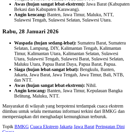
Awas (hujan sangat lebat-ekstrem):
Jawa Barat (Kabupaten
Bekasi dan Kabupaten Karawang).
Angin kencang:
Banten, Jawa Timur, Maluku, NTT,
Sulawesi Tengah, Sulawesi Selatan, Sulawesi Utara.
Rabu, 28 Januari 2026
Waspada (hujan sedang-lebat):
Sumatera Barat, Sumatera
Selatan, Lampung, DIY, Kalimantan Tengah, Kalimantan
Timur, Kalimantan Utara, Kalimantan Selatan, Sulawesi
Utara, Sulawesi Tengah, Sulawesi Barat, Sulawesi Selatan,
Maluku Utara, Papua Barat Daya, Papua Barat, Papua.
Siaga (hujan lebat-sangat lebat):
Bengkulu, Banten,
Jakarta, Jawa Barat, Jawa Tengah, Jawa Timur, Bali, NTB,
dan NTT.
Awas (hujan sangat lebat-ekstrem):
Nihil.
Angin kencang:
Banten, Jawa Timur, Kepulauan Bangka
Belitung, Maluku, NTT.
Masyarakat di wilayah yang berpotensi terdampak cuaca ekstrem
diimbau untuk selalu memantau informasi terkini dari BMKG dan
mempersiapkan diri menghadapi kemungkinan terburuk.
Topik
BMKG
Cuaca Ekstrem
Jakarta
Jawa Barat
Peringatan Dini
Cuaca