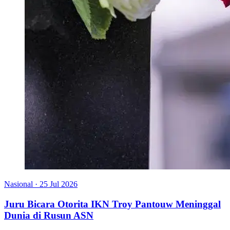
Nasional
·
25 Jul 2026
Juru Bicara Otorita IKN Troy Pantouw Meninggal
Dunia di Rusun ASN