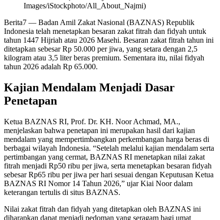
Images/iStockphoto/All_About_Najmi)
Berita7
— Badan Amil Zakat Nasional (BAZNAS) Republik
Indonesia telah menetapkan besaran zakat fitrah dan fidyah untuk
tahun 1447 Hijriah atau 2026 Masehi. Besaran zakat fitrah tahun ini
ditetapkan sebesar Rp 50.000 per jiwa, yang setara dengan 2,5
kilogram atau 3,5 liter beras premium. Sementara itu, nilai fidyah
tahun 2026 adalah Rp 65.000.
Kajian Mendalam Menjadi Dasar
Penetapan
Ketua BAZNAS RI, Prof. Dr. KH. Noor Achmad, MA.,
menjelaskan bahwa penetapan ini merupakan hasil dari kajian
mendalam yang mempertimbangkan perkembangan harga beras di
berbagai wilayah Indonesia. “Setelah melalui kajian mendalam serta
pertimbangan yang cermat, BAZNAS RI menetapkan nilai zakat
fitrah menjadi Rp50 ribu per jiwa, serta menetapkan besaran fidyah
sebesar Rp65 ribu per jiwa per hari sesuai dengan Keputusan Ketua
BAZNAS RI Nomor 14 Tahun 2026,” ujar Kiai Noor dalam
keterangan tertulis di situs BAZNAS.
Nilai zakat fitrah dan fidyah yang ditetapkan oleh BAZNAS ini
diharapkan dapat menjadi pedoman yang seragam bagi umat