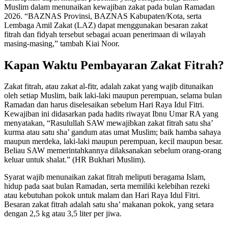
Muslim dalam menunaikan kewajiban zakat pada bulan Ramadan
2026. “BAZNAS Provinsi, BAZNAS Kabupaten/Kota, serta
Lembaga Amil Zakat (LAZ) dapat menggunakan besaran zakat
fitrah dan fidyah tersebut sebagai acuan penerimaan di wilayah
masing-masing,” tambah Kiai Noor.
Kapan Waktu Pembayaran Zakat Fitrah?
Zakat fitrah, atau zakat al-fitr, adalah zakat yang wajib ditunaikan
oleh setiap Muslim, baik laki-laki maupun perempuan, selama bulan
Ramadan dan harus diselesaikan sebelum Hari Raya Idul Fitri.
Kewajiban ini didasarkan pada hadits riwayat Ibnu Umar RA yang
menyatakan, “Rasulullah SAW mewajibkan zakat fitrah satu sha’
kurma atau satu sha’ gandum atas umat Muslim; baik hamba sahaya
maupun merdeka, laki-laki maupun perempuan, kecil maupun besar.
Beliau SAW memerintahkannya dilaksanakan sebelum orang-orang
keluar untuk shalat.” (HR Bukhari Muslim).
Syarat wajib menunaikan zakat fitrah meliputi beragama Islam,
hidup pada saat bulan Ramadan, serta memiliki kelebihan rezeki
atau kebutuhan pokok untuk malam dan Hari Raya Idul Fitri.
Besaran zakat fitrah adalah satu sha’ makanan pokok, yang setara
dengan 2,5 kg atau 3,5 liter per jiwa.