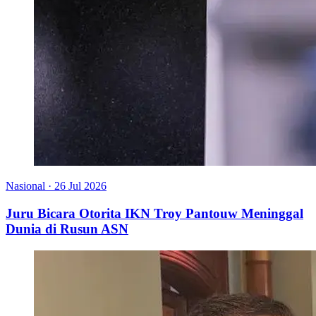
Nasional
·
26 Jul 2026
Juru Bicara Otorita IKN Troy Pantouw Meninggal
Dunia di Rusun ASN