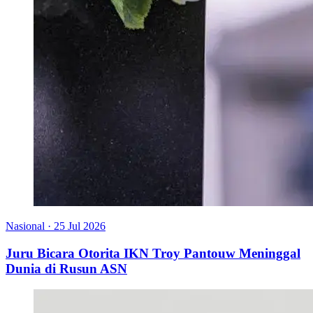
Nasional
·
25 Jul 2026
Juru Bicara Otorita IKN Troy Pantouw Meninggal
Dunia di Rusun ASN