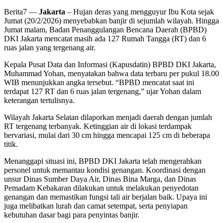
Berita7
—
Jakarta
– Hujan deras yang mengguyur Ibu Kota sejak
Jumat (20/2/2026) menyebabkan banjir di sejumlah wilayah. Hingga
Jumat malam, Badan Penanggulangan Bencana Daerah (BPBD)
DKI Jakarta mencatat masih ada 127 Rumah Tangga (RT) dan 6
ruas jalan yang tergenang air.
Kepala Pusat Data dan Informasi (Kapusdatin) BPBD DKI Jakarta,
Muhammad Yohan, menyatakan bahwa data terbaru per pukul 18.00
WIB menunjukkan angka tersebut. “BPBD mencatat saat ini
terdapat 127 RT dan 6 ruas jalan tergenang,” ujar Yohan dalam
keterangan tertulisnya.
Wilayah Jakarta Selatan dilaporkan menjadi daerah dengan jumlah
RT tergenang terbanyak. Ketinggian air di lokasi terdampak
bervariasi, mulai dari 30 cm hingga mencapai 125 cm di beberapa
titik.
Menanggapi situasi ini, BPBD DKI Jakarta telah mengerahkan
personel untuk memantau kondisi genangan. Koordinasi dengan
unsur Dinas Sumber Daya Air, Dinas Bina Marga, dan Dinas
Pemadam Kebakaran dilakukan untuk melakukan penyedotan
genangan dan memastikan fungsi tali air berjalan baik. Upaya ini
juga melibatkan lurah dan camat setempat, serta penyiapan
kebutuhan dasar bagi para penyintas banjir.