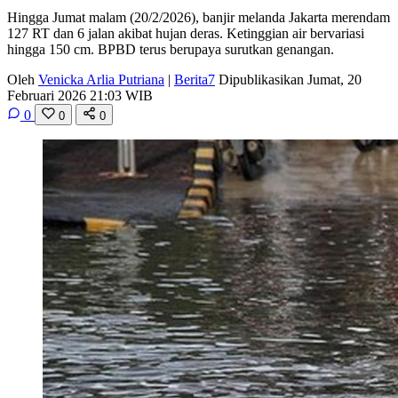
Hingga Jumat malam (20/2/2026), banjir melanda Jakarta merendam
127 RT dan 6 jalan akibat hujan deras. Ketinggian air bervariasi
hingga 150 cm. BPBD terus berupaya surutkan genangan.
Oleh
Venicka Arlia Putriana
|
Berita7
Dipublikasikan Jumat, 20
Februari 2026 21:03 WIB
0
0
0