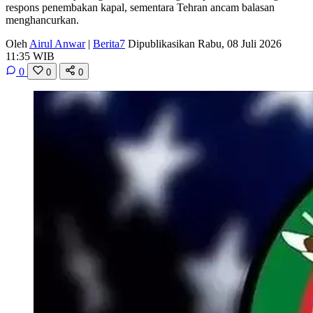
respons penembakan kapal, sementara Tehran ancam balasan
menghancurkan.
Oleh
Airul Anwar
|
Berita7
Dipublikasikan Rabu, 08 Juli 2026
11:35 WIB
0
0
0