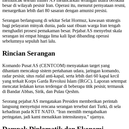
memuncak setelah militer AS melancarkan serangan udara berskala
besar di wilayah pesisir Iran. Operasi itu, menurut pernyataan resmi,
menargetkan lebih dari 80 sasaran dengan amunisi presisi.
Serangan berlangsung di sekitar Selat Hormuz, kawasan strategis
bagi pelayaran minyak dunia, pada saat ribuan warga Iran tengah
menghadiri prosesi pemakaman besar. Pejabat AS menyebut skala
serangan ini empat hingga lima kali lipat dibanding operasi
sebelumnya sepuluh hari lalu.
Rincian Serangan
Komando Pusat AS (CENTCOM) menyatakan target yang
dihantam mencakup sistem pertahanan udara, jaringan komando,
radar pesisir, situs rudal anti-kapal, serta lebih dari 60 kapal kecil
yang terkait Korps Garda Revolusi Islam (IRGC). Laporan setempat
mencatat ledakan keras terdengar di beberapa titik pesisir, termasuk
di Bandar Abbas, Sirik, dan Pulau Qeshm.
Seorang pejabat AS mengatakan Presiden memberikan perintah
langsung menyetujui rencana serangan tersebut dari Turki, di sela
kehadiran pada KTT NATO. “Iran memilih mengabaikan
peringatan, jadi kami menaikkan intensitasnya,” ujarnya.
Dampak Diplomatik dan Ekonomi