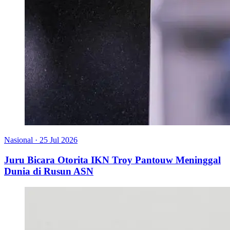
Nasional
·
25 Jul 2026
Juru Bicara Otorita IKN Troy Pantouw Meninggal
Dunia di Rusun ASN