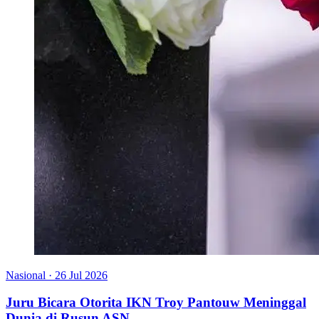
Nasional
·
26 Jul 2026
Juru Bicara Otorita IKN Troy Pantouw Meninggal
Dunia di Rusun ASN