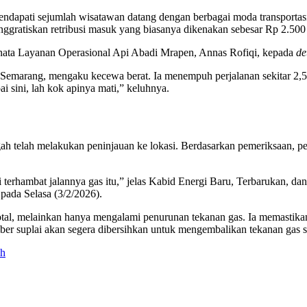
dapati sejumlah wisatawan datang dengan berbagai moda transportasi,
gratiskan retribusi masuk yang biasanya dikenakan sebesar Rp 2.500 
Penata Layanan Operasional Api Abadi Mrapen, Annas Rofiqi, kepada
de
Semarang, mengaku kecewa berat. Ia menempuh perjalanan sekitar 2,5 
i sini, lah kok apinya mati,” keluhnya.
 telah melakukan peninjauan ke lokasi. Berdasarkan pemeriksaan, p
di terhambat jalannya gas itu,” jelas Kabid Energi Baru, Terbarukan,
ada Selasa (3/2/2026).
l, melainkan hanya mengalami penurunan tekanan gas. Ia memastikan 
r suplai akan segera dibersihkan untuk mengembalikan tekanan gas se
ah