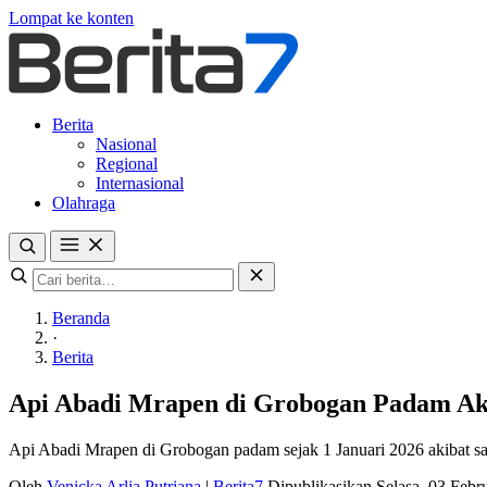
Lompat ke konten
Berita
Nasional
Regional
Internasional
Olahraga
Beranda
·
Berita
Api Abadi Mrapen di Grobogan Padam Ak
Api Abadi Mrapen di Grobogan padam sejak 1 Januari 2026 akibat salu
Oleh
Venicka Arlia Putriana
|
Berita7
Dipublikasikan Selasa, 03 Feb