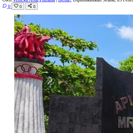
0
0
0