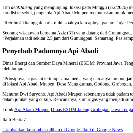
Tim
detikJateng
yang mengunjungi lokasi pada Minggu (1/2/2026) men
kondisi tersebut, pengelola Api Abadi Mrapen memutuskan untuk meng
“Retribusi kita nggak narik dulu, soalnya kan apinya padam,” ujar 
Seorang wisatawan bernama Aziz (31) yang datang dari Gunungpati, 
“Perjalanan tadi sekitar 2,5 jam dari Gunungpati, Semarang. Pas sampa
Penyebab Padamnya Api Abadi
Dinas Energi dan Sumber Daya Mineral (ESDM) Provinsi Jawa Tengah
oleh lumpur.
“Prinsipnya, si gas ini tertutup sama media yang namanya lumpur, ja
di lokasi Api Abadi Mrapen, Desa Manggarmas, Godong, Grobogan, p
Menurut Dwi Suryono, Api Abadi Mrapen sebenarnya tidak padam tota
dalam jumlah yang cukup. Rencananya, sumur gas yang menjadi sumbe
Topik
Api Abadi Mrapen
Dinas ESDM Jateng
Grobogan
Jawa Teng
Ikuti Berita7
Tambahkan ke sumber pilihan di Google
Ikuti di Google News