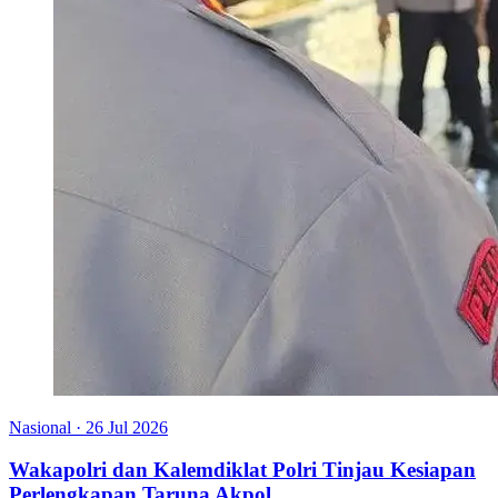
Nasional
·
26 Jul 2026
Wakapolri dan Kalemdiklat Polri Tinjau Kesiapan
Perlengkapan Taruna Akpol