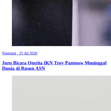
Nasional
·
25 Jul 2026
Juru Bicara Otorita IKN Troy Pantouw Meninggal
Dunia di Rusun ASN