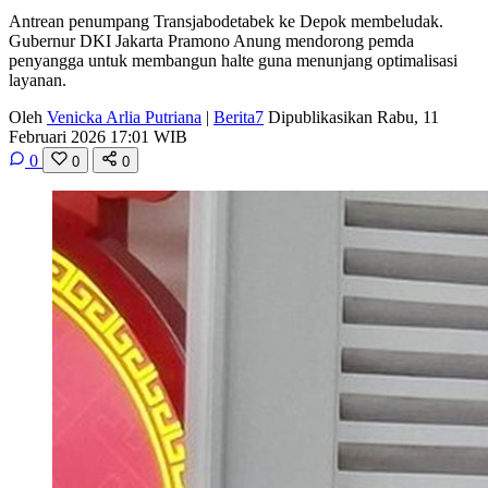
Antrean penumpang Transjabodetabek ke Depok membeludak.
Gubernur DKI Jakarta Pramono Anung mendorong pemda
penyangga untuk membangun halte guna menunjang optimalisasi
layanan.
Oleh
Venicka Arlia Putriana
|
Berita7
Dipublikasikan Rabu, 11
Februari 2026 17:01 WIB
0
0
0