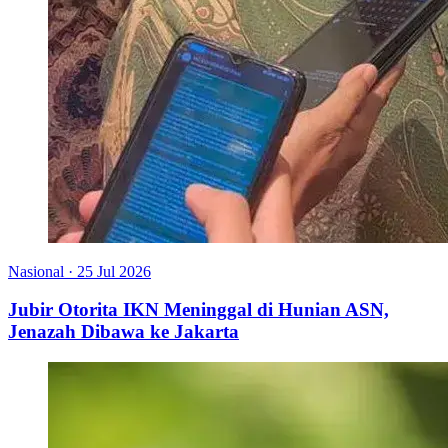
Nasional
·
25 Jul 2026
Jubir Otorita IKN Meninggal di Hunian ASN,
Jenazah Dibawa ke Jakarta