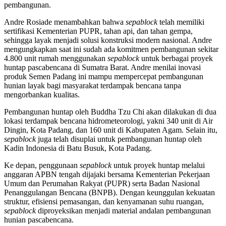
pembangunan.
Andre Rosiade menambahkan bahwa
sepablock
telah memiliki
sertifikasi Kementerian PUPR, tahan api, dan tahan gempa,
sehingga layak menjadi solusi konstruksi modern nasional. Andre
mengungkapkan saat ini sudah ada komitmen pembangunan sekitar
4.800 unit rumah menggunakan
sepablock
untuk berbagai proyek
huntap pascabencana di Sumatra Barat. Andre menilai inovasi
produk Semen Padang ini mampu mempercepat pembangunan
hunian layak bagi masyarakat terdampak bencana tanpa
mengorbankan kualitas.
Pembangunan huntap oleh Buddha Tzu Chi akan dilakukan di dua
lokasi terdampak bencana hidrometeorologi, yakni 340 unit di Air
Dingin, Kota Padang, dan 160 unit di Kabupaten Agam. Selain itu,
sepablock
juga telah disuplai untuk pembangunan huntap oleh
Kadin Indonesia di Batu Busuk, Kota Padang.
Ke depan, penggunaan
sepablock
untuk proyek huntap melalui
anggaran APBN tengah dijajaki bersama Kementerian Pekerjaan
Umum dan Perumahan Rakyat (PUPR) serta Badan Nasional
Penanggulangan Bencana (BNPB). Dengan keunggulan kekuatan
struktur, efisiensi pemasangan, dan kenyamanan suhu ruangan,
sepablock
diproyeksikan menjadi material andalan pembangunan
hunian pascabencana.