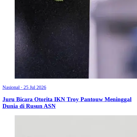
Nasional
·
25 Jul 2026
Juru Bicara Otorita IKN Troy Pantouw Meninggal
Dunia di Rusun ASN