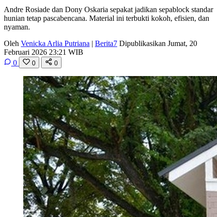
Andre Rosiade dan Dony Oskaria sepakat jadikan sepablock standar
hunian tetap pascabencana. Material ini terbukti kokoh, efisien, dan
nyaman.
Oleh
Venicka Arlia Putriana
|
Berita7
Dipublikasikan Jumat, 20
Februari 2026 23:21 WIB
0
0
0