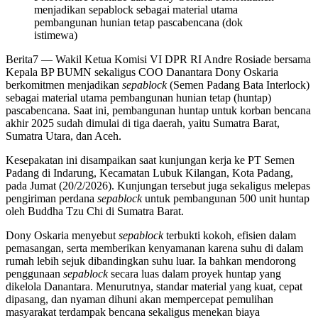
menjadikan sepablock sebagai material utama
pembangunan hunian tetap pascabencana (dok
istimewa)
Berita7
— Wakil Ketua Komisi VI DPR RI Andre Rosiade bersama
Kepala BP BUMN sekaligus COO Danantara Dony Oskaria
berkomitmen menjadikan
sepablock
(Semen Padang Bata Interlock)
sebagai material utama pembangunan hunian tetap (huntap)
pascabencana. Saat ini, pembangunan huntap untuk korban bencana
akhir 2025 sudah dimulai di tiga daerah, yaitu Sumatra Barat,
Sumatra Utara, dan Aceh.
Kesepakatan ini disampaikan saat kunjungan kerja ke PT Semen
Padang di Indarung, Kecamatan Lubuk Kilangan, Kota Padang,
pada Jumat (20/2/2026). Kunjungan tersebut juga sekaligus melepas
pengiriman perdana
sepablock
untuk pembangunan 500 unit huntap
oleh Buddha Tzu Chi di Sumatra Barat.
Dony Oskaria menyebut
sepablock
terbukti kokoh, efisien dalam
pemasangan, serta memberikan kenyamanan karena suhu di dalam
rumah lebih sejuk dibandingkan suhu luar. Ia bahkan mendorong
penggunaan
sepablock
secara luas dalam proyek huntap yang
dikelola Danantara. Menurutnya, standar material yang kuat, cepat
dipasang, dan nyaman dihuni akan mempercepat pemulihan
masyarakat terdampak bencana sekaligus menekan biaya