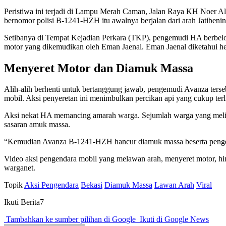
Peristiwa ini terjadi di Lampu Merah Caman, Jalan Raya KH Noer Al
bernomor polisi B-1241-HZH itu awalnya berjalan dari arah Jatibenin
Setibanya di Tempat Kejadian Perkara (TKP), pengemudi HA berbelok
motor yang dikemudikan oleh Eman Jaenal. Eman Jaenal diketahui he
Menyeret Motor dan Diamuk Massa
Alih-alih berhenti untuk bertanggung jawab, pengemudi Avanza tersebu
mobil. Aksi penyeretan ini menimbulkan percikan api yang cukup terl
Aksi nekat HA memancing amarah warga. Sejumlah warga yang melihat
sasaran amuk massa.
“Kemudian Avanza B-1241-HZH hancur diamuk massa beserta pengemud
Video aksi pengendara mobil yang melawan arah, menyeret motor, hi
warganet.
Topik
Aksi Pengendara
Bekasi
Diamuk Massa
Lawan Arah
Viral
Ikuti Berita7
Tambahkan ke sumber pilihan di Google
Ikuti di Google News