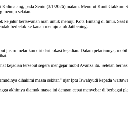
i Kalimalang, pada Senin (3/1/2026) malam. Menurut Kanit Gakkum Sa
g menuju selatan.
 ke jalur berlawanan arah untuk menuju Kota Bintang di timur. Saat 
ndak berbelok ke kanan menuju arah Jatibening.
t justru melarikan diri dari lokasi kejadian. Dalam pelariannya, mobi
ihat.
 kejadian tersebut segera mengejar mobil Avanza itu. Setelah berha
inya dihakimi massa sekitar,” ujar Iptu Iswahyudi kepada wartawan
ngga akhirnya diamuk massa ini dengan cepat menyebar di berbagai pl