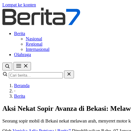
Lompat ke konten
Berita
Nasional
Regional
Internasional
Olahraga
Beranda
·
Berita
Aksi Nekat Sopir Avanza di Bekasi: Mela
Seorang sopir mobil di Bekasi nekat melawan arah, menyeret motor k
Oleh
Venicka Arlia Putriana
|
Berita7
Dipublikasikan Rabu, 07 Janua