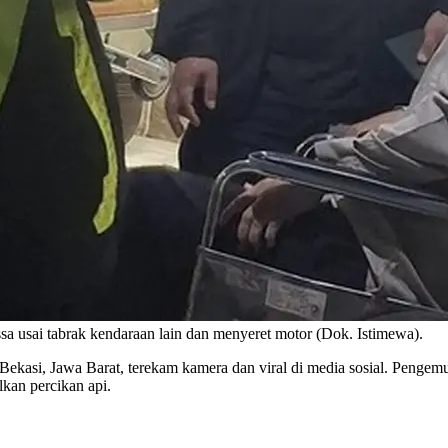
ssa usai tabrak kendaraan lain dan menyeret motor (Dok. Istimewa).
asi, Jawa Barat, terekam kamera dan viral di media sosial. Pengemu
kan percikan api.