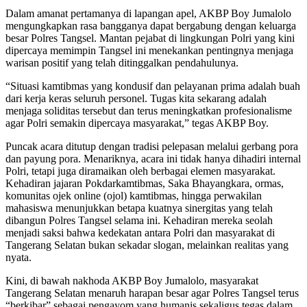
Dalam amanat pertamanya di lapangan apel, AKBP Boy Jumalolo
mengungkapkan rasa bangganya dapat bergabung dengan keluarga
besar Polres Tangsel. Mantan pejabat di lingkungan Polri yang kini
dipercaya memimpin Tangsel ini menekankan pentingnya menjaga
warisan positif yang telah ditinggalkan pendahulunya.
“Situasi kamtibmas yang kondusif dan pelayanan prima adalah buah
dari kerja keras seluruh personel. Tugas kita sekarang adalah
menjaga soliditas tersebut dan terus meningkatkan profesionalisme
agar Polri semakin dipercaya masyarakat,” tegas AKBP Boy.
Puncak acara ditutup dengan tradisi pelepasan melalui gerbang pora
dan payung pora. Menariknya, acara ini tidak hanya dihadiri internal
Polri, tetapi juga diramaikan oleh berbagai elemen masyarakat.
Kehadiran jajaran Pokdarkamtibmas, Saka Bhayangkara, ormas,
komunitas ojek online (ojol) kamtibmas, hingga perwakilan
mahasiswa menunjukkan betapa kuatnya sinergitas yang telah
dibangun Polres Tangsel selama ini. Kehadiran mereka seolah
menjadi saksi bahwa kedekatan antara Polri dan masyarakat di
Tangerang Selatan bukan sekadar slogan, melainkan realitas yang
nyata.
Kini, di bawah nakhoda AKBP Boy Jumalolo, masyarakat
Tangerang Selatan menaruh harapan besar agar Polres Tangsel terus
“berkibar” sebagai pengayom yang humanis sekaligus tegas dalam