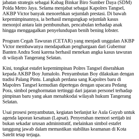
jabatan strategis sebagai Kabag Binkar Biro Sumber Daya (SDM)
Polda Metro Jaya. Selama menjabat sebagai Kapolres Tangsel,
AKBP Victor banyak menorehkan sejumlah prestasi. Di bawah
kepemimpinannya, ia berhasil mengungkap sejumlah kasus
menonjol antara lain pembunuhan, pencabulan terhadap anak
hingga menggagalkan penyelundupan benih bening lobster.
Program Cegah Tawuran (CETAR) yang menjadi unggulan AKBP
Victor membawanya mendapatkan penghargaan dari Gubernur
Banten Andra Soni karena berhasil menekan angka kasus tawuran
di wilayah Tangerang Selatan.
Kini, tongkat estafet kepemimpinan Polres Tangsel diserahkan
kepada AKBP Boy Jumalolo. Penyambutan Boy dilakukan dengan
tradisi Palang Pintu. Langkah perdana sang Kapolres baru di
Mapolres Tangsel kemudian dipertegas dengan upacara Pedang
Pora, simbol penghormatan tertinggi dari jajaran personel terhadap
pimpinan baru yang akan menahkodai wilayah hukum Tangerang
Selatan.
Usai prosesi penyambutan, kegiatan berlanjut ke Aula Guyub untuk
agenda laporan kesatuan (Lapsat). Penyerahan memori sertijab ini
bukan sekadar urusan administratif, melainkan simbol estafet
tanggung jawab dalam memastikan stabilitas keamanan di Kota
Satelit tetap terjaga.