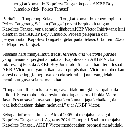
tongkat komando Kapolres Tangsel kepada AKBP Boy
Jumalolo (dok. Polres Tangsel)
Berita7
— Tangerang Selatan – Tongkat komando kepemimpinan
Polres Tangerang Selatan (Tangsel) resmi berpindah tangan.
Kapolres Tangsel yang semula dijabat AKBP Victor Inkiriwang kini
diemban oleh AKBP Boy Jumalolo. Prosesi pelepasan dan
penyambutan Kapolres Tangsel digelar pada Selasa, 6 Januari 2026
di Mapolres Tangsel.
Suasana haru menyelimuti tradisi
farewell and welcome parade
yang menandai pergantian jabatan Kapolres dari AKBP Victor
Inkiriwang kepada AKBP Boy Jumalolo. Suasana haru terjadi saat
AKBP Victor menyampaikan salam perpisahan. Victor memberikan
apresiasi setinggi-tingginya kepada seluruh jajaran yang telah
mendukungnya selama menjabat.
“Tanpa kontribusi rekan-rekan, saya tidak mungkin sampai pada
titik ini. Saya mohon doa restu untuk tugas baru di Polda Metro
Jaya. Pesan saya hanya satu: jaga kerukunan, jaga kebaikan, dan
jaga kebahagiaan dalam melayani,” ujar AKBP Victor.
Sebagai informasi, lulusan Akpol 2005 ini menjabat sebagai
Kapolres Tangsel sejak Agustus 2024. Hampir 1,5 tahun menjabat
Kapolres Tangsel, AKBP Victor mendapatkan promosi menduduki