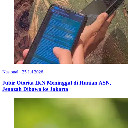
Nasional
·
25 Jul 2026
Jubir Otorita IKN Meninggal di Hunian ASN,
Jenazah Dibawa ke Jakarta