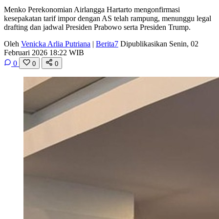
Menko Perekonomian Airlangga Hartarto mengonfirmasi
kesepakatan tarif impor dengan AS telah rampung, menunggu legal
drafting dan jadwal Presiden Prabowo serta Presiden Trump.
Oleh
Venicka Arlia Putriana
|
Berita7
Dipublikasikan Senin, 02
Februari 2026 18:22 WIB
0
0
0