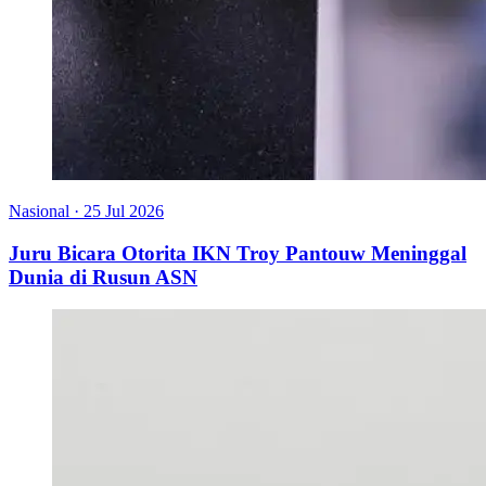
Nasional
·
25 Jul 2026
Juru Bicara Otorita IKN Troy Pantouw Meninggal
Dunia di Rusun ASN