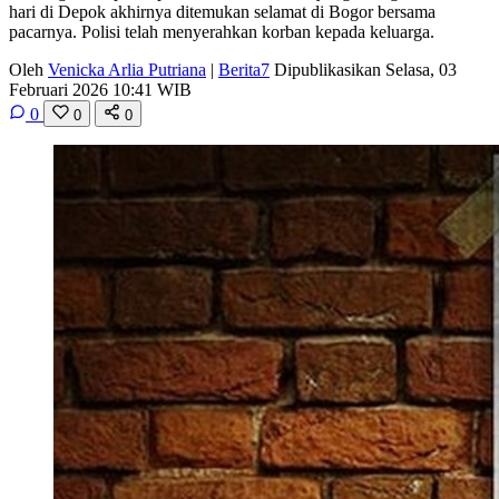
hari di Depok akhirnya ditemukan selamat di Bogor bersama
pacarnya. Polisi telah menyerahkan korban kepada keluarga.
Oleh
Venicka Arlia Putriana
|
Berita7
Dipublikasikan Selasa, 03
Februari 2026 10:41 WIB
0
0
0