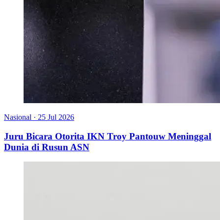
Nasional
·
25 Jul 2026
Juru Bicara Otorita IKN Troy Pantouw Meninggal
Dunia di Rusun ASN