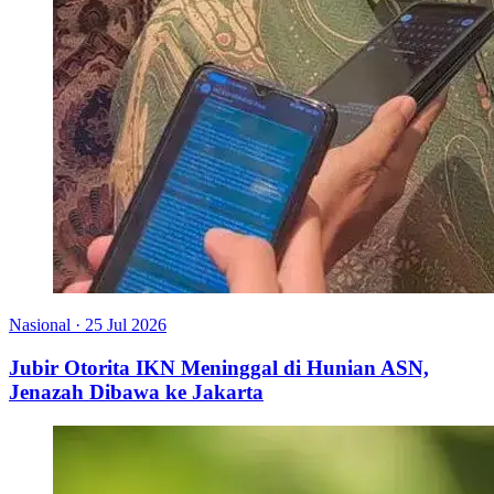
Nasional
·
25 Jul 2026
Jubir Otorita IKN Meninggal di Hunian ASN,
Jenazah Dibawa ke Jakarta