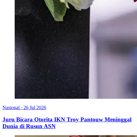
Nasional
·
26 Jul 2026
Juru Bicara Otorita IKN Troy Pantouw Meninggal
Dunia di Rusun ASN