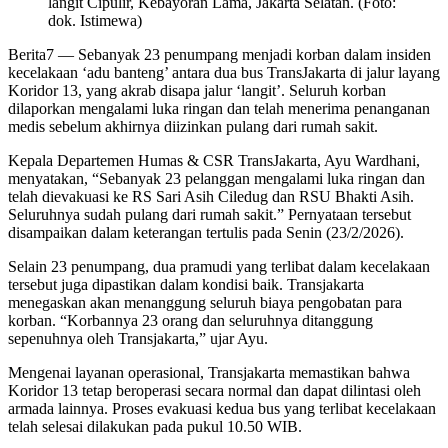
langit Cipulir, Kebayoran Lama, Jakarta Selatan. (Foto:
dok. Istimewa)
Berita7
— Sebanyak 23 penumpang menjadi korban dalam insiden
kecelakaan ‘adu banteng’ antara dua bus TransJakarta di jalur layang
Koridor 13, yang akrab disapa jalur ‘langit’. Seluruh korban
dilaporkan mengalami luka ringan dan telah menerima penanganan
medis sebelum akhirnya diizinkan pulang dari rumah sakit.
Kepala Departemen Humas & CSR TransJakarta, Ayu Wardhani,
menyatakan, “Sebanyak 23 pelanggan mengalami luka ringan dan
telah dievakuasi ke RS Sari Asih Ciledug dan RSU Bhakti Asih.
Seluruhnya sudah pulang dari rumah sakit.” Pernyataan tersebut
disampaikan dalam keterangan tertulis pada Senin (23/2/2026).
Selain 23 penumpang, dua pramudi yang terlibat dalam kecelakaan
tersebut juga dipastikan dalam kondisi baik. Transjakarta
menegaskan akan menanggung seluruh biaya pengobatan para
korban. “Korbannya 23 orang dan seluruhnya ditanggung
sepenuhnya oleh Transjakarta,” ujar Ayu.
Mengenai layanan operasional, Transjakarta memastikan bahwa
Koridor 13 tetap beroperasi secara normal dan dapat dilintasi oleh
armada lainnya. Proses evakuasi kedua bus yang terlibat kecelakaan
telah selesai dilakukan pada pukul 10.50 WIB.