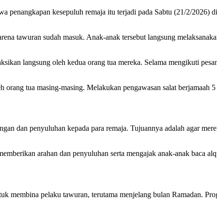
enangkapan kesepuluh remaja itu terjadi pada Sabtu (21/2/2026) din
karena tawuran sudah masuk. Anak-anak tersebut langsung melaksanakan
aksikan langsung oleh kedua orang tua mereka. Selama mengikuti pesan
eh orang tua masing-masing. Melakukan pengawasan salat berjamaah 5
ingan dan penyuluhan kepada para remaja. Tujuannya adalah agar merek
berikan arahan dan penyuluhan serta mengajak anak-anak baca alqura
k membina pelaku tawuran, terutama menjelang bulan Ramadan. Progra