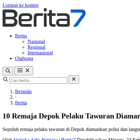
Lompat ke konten
Berita
Nasional
Regional
Internasional
Olahraga
Beranda
·
Berita
10 Remaja Depok Pelaku Tawuran Diamanka
Sepuluh remaja pelaku tawuran di Depok diamankan polisi dan langs
Oleh
Venicka Arlia Putriana
|
Berita7
Dipublikasikan Minggu, 22 Fe