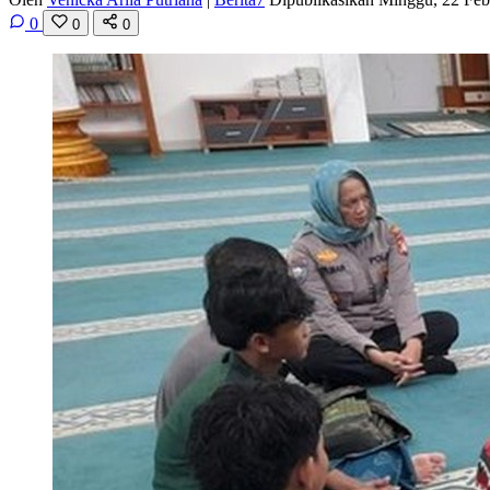
0
0
0