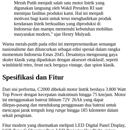
Merah Putih menjadi salah satu motor listrik yang
digunakan langsung oleh Wakil Presiden RI saat
meninjau fasilitas produksi kami. Hal ini menjadi
motivasi bagi kami untuk terus menghadirkan produk
kendaraan listrik berkualitas yang diproduksi di
Indonesia dan mampu memenuhi kebutuhan mobilitas
masyarakat modern,” ujar Henry Mulyadi.
Warna merah-putih pada edisi ini merepresentasikan semangat
nasionalisme dan diluncurkan sebagai edisi spesial dalam rangka
momentum Indonesia Emas 2045. Desainnya mengusung gaya
skuter klasik yang dipadukan dengan aksesori eksklusif, seperti
windshield retro, front rack bergaya vintage, dan spion klasik.
Spesifikasi dan Fitur
Dari sisi performa, C2000 dibekali motor listrik berdaya 3.800 Watt
Top Power dengan kecepatan maksimum hingga 75 km/jam. Motor
ini menggunakan baterai lithium 72V 26Ah yang dapat
dilepas‑pasang dan mendukung penggunaan dua baterai untuk
mencapai jarak tempuh
long range
hingga 185 kilometer dalam
sekali pengisian.
Fitur modern yang disematkan meliputi LED Digital Panel Display,