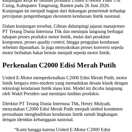
kunjungan kerja ke fasilitas produksi United E‑Motor Plant 3 di
Curug, Kabupaten Tangerang, Banten pada 26 Juni 2026.
Kunjungan ini menjadi bagian dari dukungan pemerintah terhadap
percepatan pengembangan ekosistem kendaraan listrik nasional.
Dalam kunjungan tersebut, Gibran didampingi jajaran manajemen
PT Terang Dunia Internusa Tbk dan meninjau langsung berbagai
tahapan proses produksi motor listrik, mulai dari perakitan
komponen, proses
quality control
, hingga pengujian kendaraan
sebelum dipasarkan. Ia juga menyaksikan proses konversi sepeda
motor berbahan bakar bensin menjadi sepeda motor listrik.
Perkenalan C2000 Edisi Merah Putih
United E‑Motor memperkenalkan C2000 Edisi Merah Putih, motor
listrik bergaya retro‑modern yang memadukan desain klasik dengan
teknologi kendaraan listrik masa kini. Model ini dicoba langsung
oleh Wakil Presiden saat meninjau fasilitas produksi.
Direktur PT Terang Dunia Internusa Tbk, Henry Mulyadi,
menyatakan C2000 Edisi Merah Putih menjadi simbol komitmen
perusahaan menghadirkan kendaraan listrik ramah lingkungan
dengan identitas kebanggaan nasional.
“Kami bangga karena United E‑Motor C2000 Edisi