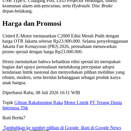
USB Type‑C Charging Port, LED Projector Headlight, sistem
keamanan alarm anti‑pencurian, serta
Hydraulic Disc Brake
depan‑belakang.
Harga dan Promosi
United E‑Motor memasarkan C2000 Edisi Merah Putih dengan
harga OTR Jakarta sebesar Rp23.900.000. Selama penyelenggaraan
Jakarta Fair Kemayoran (PRJ) 2026, perusahaan menawarkan
promo spesial dengan harga Rp23.000.000.
Henry menuturkan bahwa kehadiran edisi spesial ini merupakan
bagian dari upaya perusahaan mendukung percepatan adopsi
kendaraan listrik nasional dan menyediakan pilihan mobilitas yang
efisien, modern, serta bernilai kebanggaan sebagai produk karya
anak bangsa.
Diperbarui Rabu, 08 Juli 2026 16:11 WIB
Topik
Gibran Rakabuming Raka
Motor Listrik
PT Terang Dunia
Internusa Tbk
Ikuti Berita7
Tambahkan ke sumber pilihan di Google
Ikuti di Google News